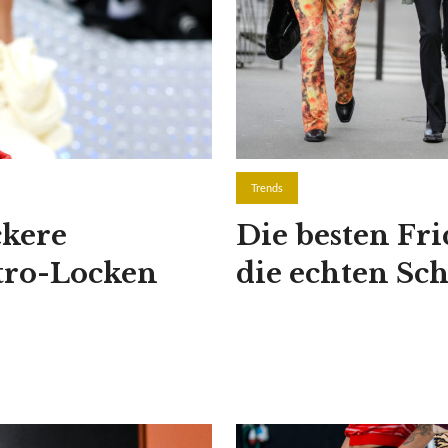
Trends
ckere
Die besten Fri
tro-Locken
die echten S