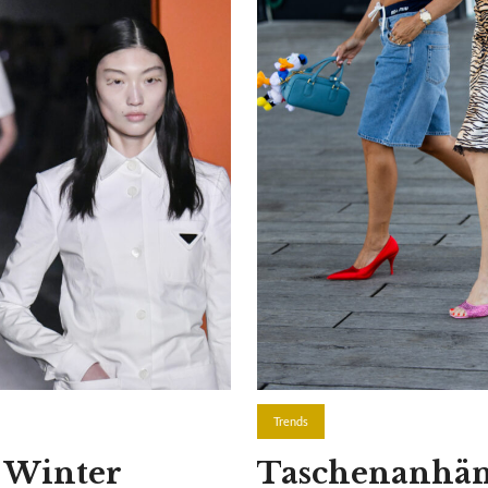
Trends
d Winter
Taschenanhäng