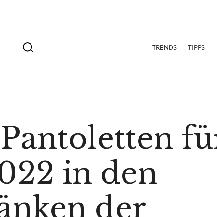
TRENDS
TIPPS
Pantoletten fü
22 in den
änken der