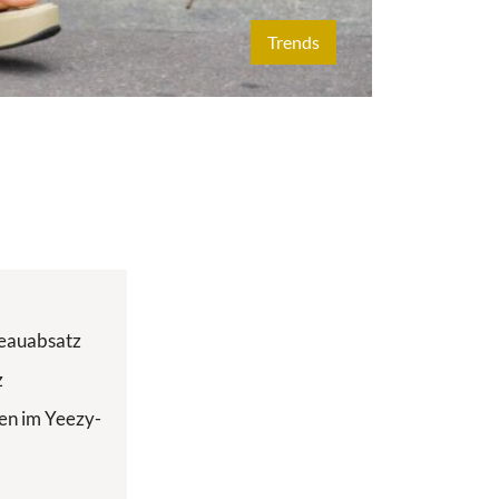
Trends
teauabsatz
z
en im Yeezy-