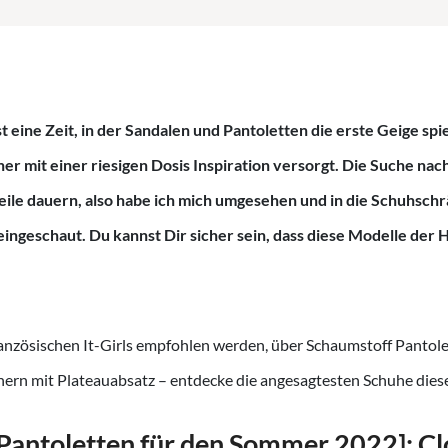
 eine Zeit, in der Sandalen und Pantoletten die erste Geige spi
er mit einer riesigen Dosis Inspiration versorgt. Die Suche na
ile dauern, also habe ich mich umgesehen und in die Schuhsch
eingeschaut. Du kannst Dir sicher sein, dass diese Modelle der
ranzösischen It-Girls empfohlen werden, über Schaumstoff Pantole
nern mit Plateauabsatz – entdecke die angesagtesten Schuhe die
Pantoletten für den Sommer 2022]: Cl