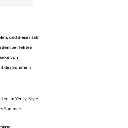
elen, und dieses Jahr
ch dem perfekten
ränke von
 Hit des Sommers
tten im Yeezy-Style
ses Sommers.
ogs