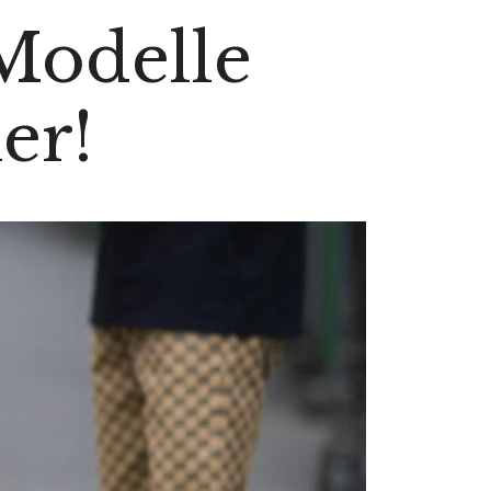
 Modelle
er!