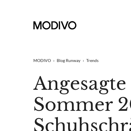
MODIVO
›
Blog Runway
›
Trends
Angesagte 
Sommer 20
Schuhschr