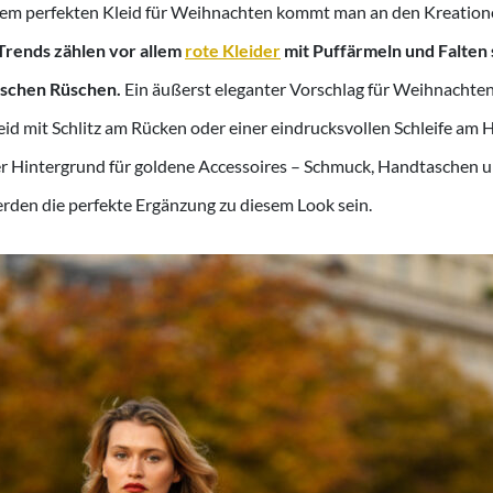
dem perfekten Kleid für Weihnachten kommt man an den Kreatione
Trends zählen vor allem
rote Kleider
mit Puffärmeln und Falten 
ischen Rüschen.
Ein äußerst eleganter Vorschlag für Weihnachten 
id mit Schlitz am Rücken oder einer eindrucksvollen Schleife am Ha
ter Hintergrund für goldene Accessoires – Schmuck, Handtaschen 
rden die perfekte Ergänzung zu diesem Look sein.