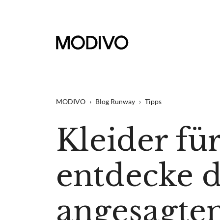
MODIVO
›
Blog Runway
›
Tipps
Kleider fü
entdecke d
angesagten