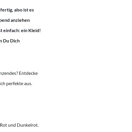
rtig, also ist es
abend anziehen
 einfach: ein Kleid!
en Du Dich
länzendes? Entdecke
ch perfekte aus.
 Rot und Dunkelrot.