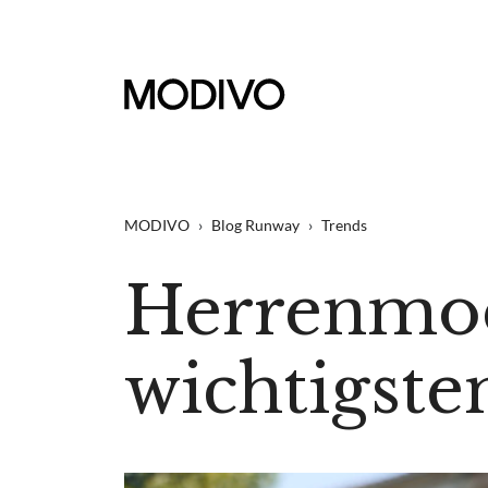
MODIVO
›
Blog Runway
›
Trends
Herrenmod
wichtigste