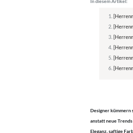
In diesem Artikel:
[Herrenm
[Herren
[Herrenm
[Herrenm
[Herren
[Herren
Designer kümmern s
anstatt neue Trends 
Eleganz, saftige Fa