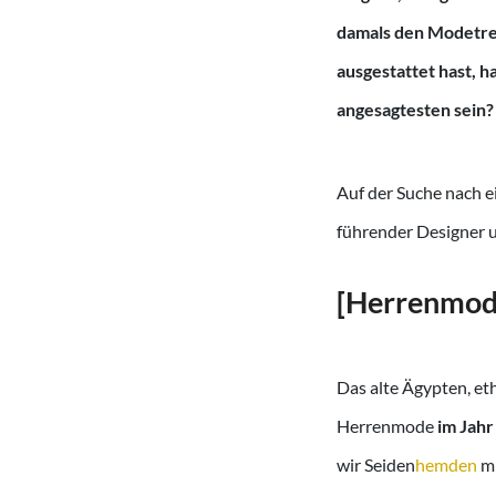
damals den Modetren
ausgestattet hast, 
angesagtesten sein?
Auf der Suche nach e
führender Designer u
[Herrenmode
Das alte Ägypten, et
Herrenmode
im Jah
wir Seiden
hemden
mi