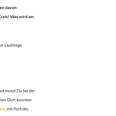
gen davon
Kreis! Was wird am
ir Laufstege
auf musst Du bei der
ehen. Dort konnten
irts
mit Porträts