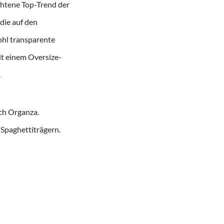
htene Top-Trend der
die auf den
hl transparente
mit einem Oversize-
.
uch Organza.
 Spaghettiträgern.