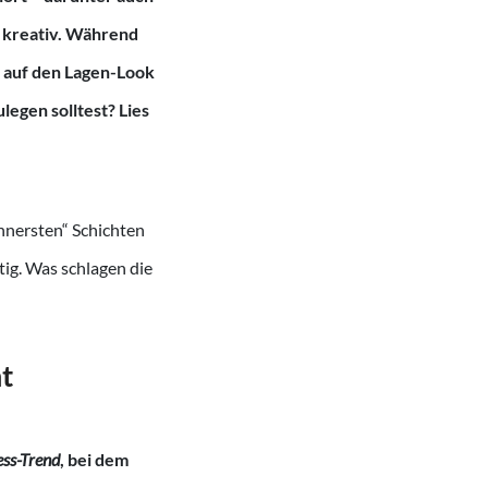
d kreativ. Während
 auf den Lagen-Look
egen solltest? Lies
nnersten“ Schichten
ig. Was schlagen die
t
ss-Trend
, bei dem