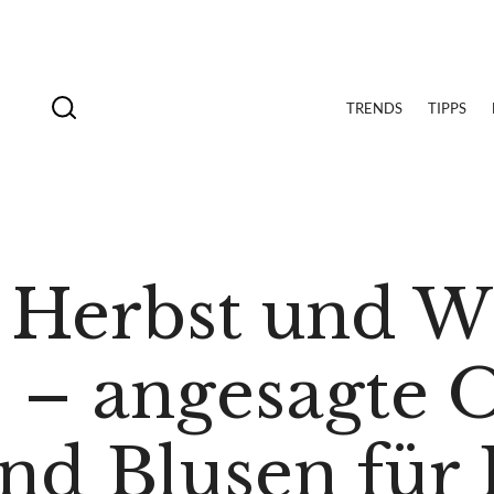
TRENDS
TIPPS
 Herbst und W
– angesagte O
d Blusen für