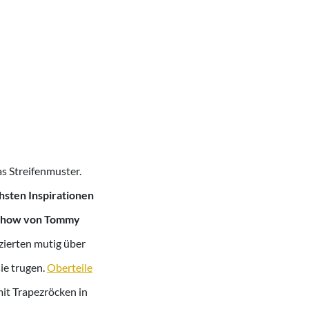
as Streifenmuster.
hsten Inspirationen
deshow von Tommy
ierten mutig über
ie trugen.
Oberteile
it Trapezröcken in