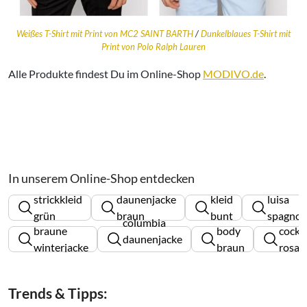
Weißes T-Shirt mit Print von MC2 SAINT BARTH
/
Dunkelblaues T-Shirt mit
Print von Polo Ralph Lauren
Alle Produkte findest Du im Online-Shop
MODIVO.de
.
In unserem Online-Shop entdecken
strickkleid
daunenjacke
kleid
luisa
grün
braun
bunt
spagnoli
columbia
braune
body
cockta
daunenjacke
winterjacke
braun
rosa
herren
Trends & Tipps: