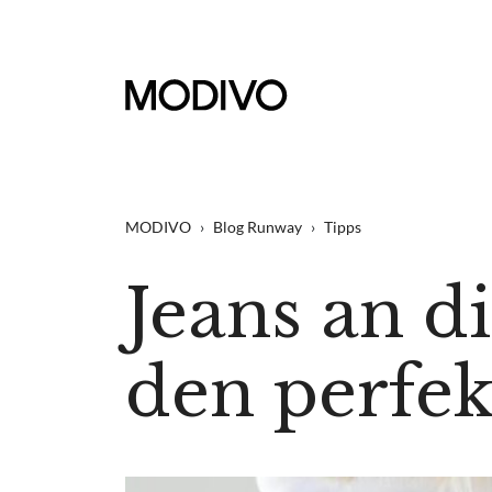
MODIVO
›
Blog Runway
›
Tipps
Jeans an d
den perfek