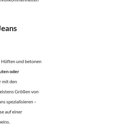
Jeans
en Hüften und betonen
guten oder
r mit den
 meistens Größen von
ans spezialisieren –
se auf einer
eins.