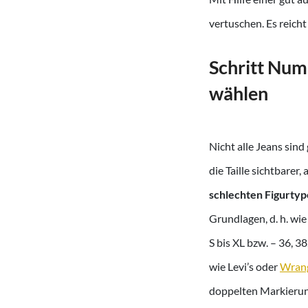
vertuschen. Es reicht
Schritt Num
wählen
Nicht alle Jeans sin
die Taille sichtbarer
schlechten Figurtyp
Grundlagen, d. h. wi
S bis XL bzw. – 36, 3
wie Levi’s oder
Wrang
doppelten Markierung: