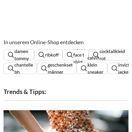
In unserem Online-Shop entdecken
sneaker
north
damen
cocktailkleid
ribkoff
face t
calvin
tommy
rot
shirt
chantelle
geschenkset
klein
invicta
hilfiger
bh
männer
sneaker
jacke
damen
Trends & Tipps: