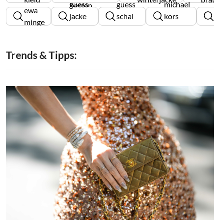
guess
guess
michael
herren
ewa
b
jacke
schal
kors
minge
b
herren
damen
watch
Trends & Tipps: