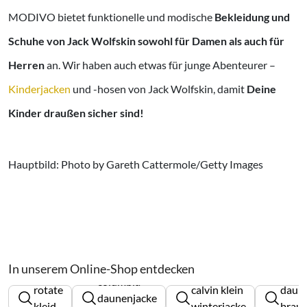
MODIVO bietet funktionelle und modische
Bekleidung und
Schuhe von Jack Wolfskin sowohl für Damen als auch für
Herren
an. Wir haben auch etwas für junge Abenteurer –
Kinderjacken
und -hosen von Jack Wolfskin, damit
Deine
Kinder draußen sicher sind!
Hauptbild: Photo by Gareth Cattermole/Getty Images
In unserem Online-Shop entdecken
columbia
rotate
calvin klein
daun
daunenjacke
kleid
winterjacke
brau